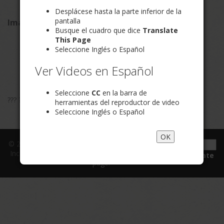
Desplácese hasta la parte inferior de la
pantalla
Imagery
Busque el cuadro que dice
Translate
This Page
Seleccione Inglés o Español
Ver Videos en Español
Seleccione
CC
en la barra de
??
? ?
herramientas del reproductor de video
Seleccione Inglés o Español
OK
© 2015 Cadence Online
Translate
Inc., All rights reserved.
this
Powered by
Translate
page: