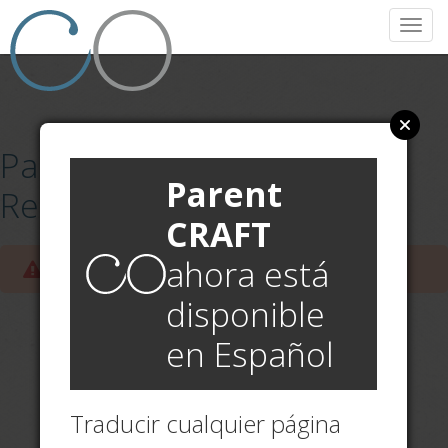
Toggl
navig
Parent Testimonial? Quiz:
Parent
Restricted Access
CRAFT
ahora está
Please sign up for the
course
before taking this Quiz.
disponible
en Español
Traducir cualquier página